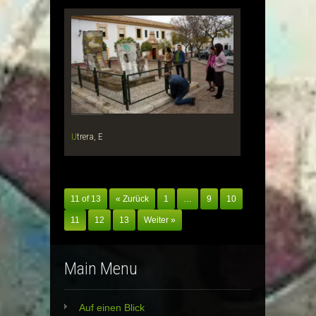
Utrera, E
11 of 13
« Zurück
1
…
9
10
11
12
13
Weiter »
Main Menu
Auf einen Blick