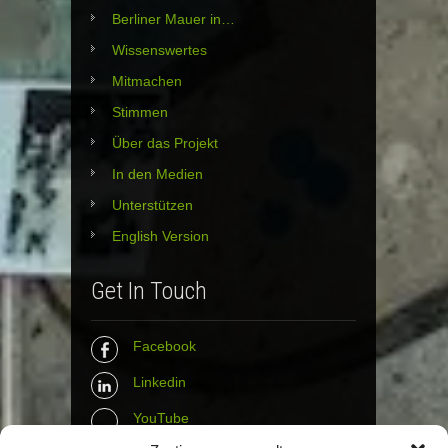
Berliner Mauer in…
Wissenswertes
Mitmachen
Stimmen
Über das Projekt
In den Medien
Unterstützen
English Version
Get In Touch
Facebook
Linkedin
YouTube