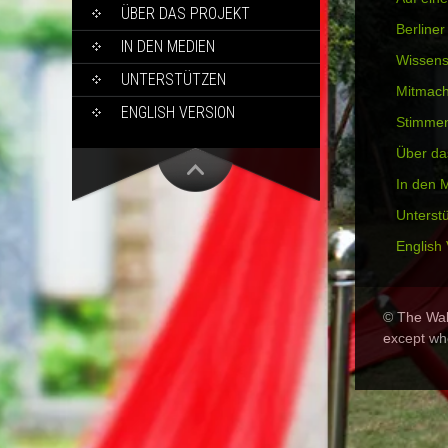
ÜBER DAS PROJEKT
Berline
IN DEN MEDIEN
Wissens
UNTERSTÜTZEN
Mitmac
ENGLISH VERSION
Stimme
Über da
In den 
Unterst
English 
© The Wall
except wh