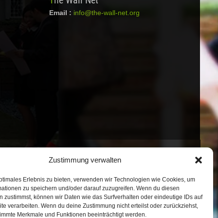
The Wall Net
Email :
info@the-wall-net.org
Datenschutz
|
Impressum
|
Credits
Zustimmung verwalten
Registriert in
Transparenzdatenbank
Berlin
ptimales Erlebnis zu bieten, verwenden wir Technologien wie Cookies, um
mationen zu speichern und/oder darauf zuzugreifen. Wenn du diesen
 zustimmst, können wir Daten wie das Surfverhalten oder eindeutige IDs auf
te verarbeiten. Wenn du deine Zustimmung nicht erteilst oder zurückziehst,
immte Merkmale und Funktionen beeinträchtigt werden.