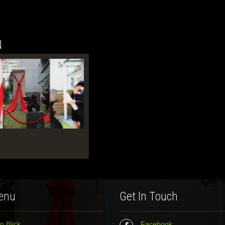
N
enu
Get In Touch
n Blick
Facebook