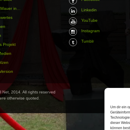
r Mauer in…
Linkedin
wertes
YouTube
hen
Instagram
n
Tumblr
s Projekt
Medien
ützen
Version
 Net, 2014. All rights reserved
ere otherwise quoted.
Um dir ein o
Geräteinfor
Technologien
dieser Websi
können best