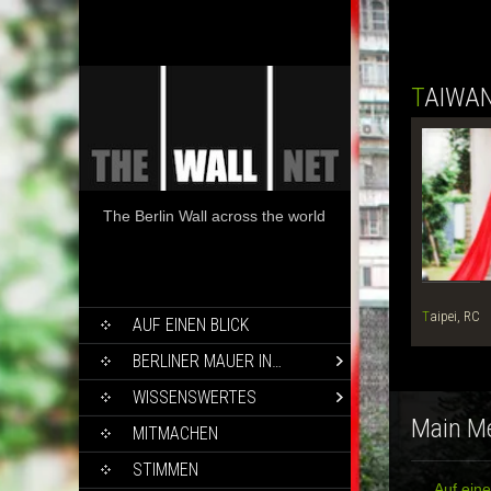
TAIWA
The Berlin Wall across the world
SKIP
Taipei, RC
AUF EINEN BLICK
TO
CONTENT
BERLINER MAUER IN…
WISSENSWERTES
Main M
MITMACHEN
STIMMEN
Auf eine