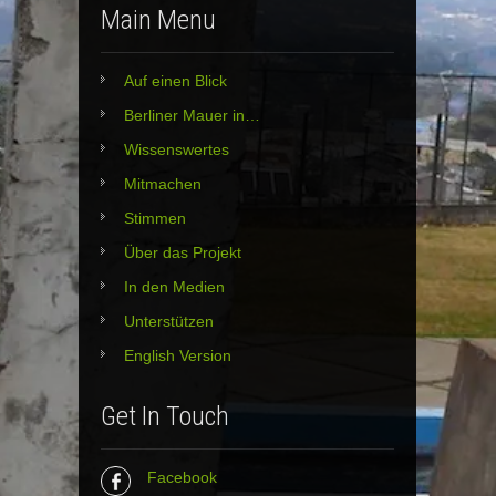
Main Menu
Auf einen Blick
Berliner Mauer in…
Wissenswertes
Mitmachen
Stimmen
Über das Projekt
In den Medien
Unterstützen
English Version
Get In Touch
Facebook