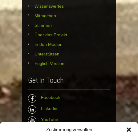
Wissenswertes
Mitmachen
Stimmen
Über das Projekt
In den Medien
Unterstützen
English Version
Get In Touch
Facebook
Linkedin
YouTube
Zustimmung verwalten
Instagram