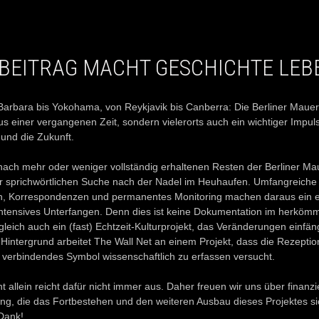
N BEITRAG MACHT GESCHICHTE LEB
arbara bis Yokohama, von Reykjavik bis Canberra: Die Berliner Mauer i
aus einer vergangenen Zeit, sondern vielerorts auch ein wichtiger Impuls
und die Zukunft.
ach mehr oder weniger vollständig erhaltenen Resten der Berliner Mau
er sprichwörtlichen Suche nach der Nadel im Heuhaufen. Umfangreiche
, Korrespondenzen und permanentes Monitoring machen daraus ein e
ntensives Unterfangen. Denn dies ist keine Dokumentation im herkömm
leich auch ein (fast) Echtzeit-Kulturprojekt, das Veränderungen einfän
m Hintergrund arbeitet The Wall Net an einem Projekt, dass die Rezepti
t verbindendes Symbol wissenschaftlich zu erfassen versucht.
allein reicht dafür nicht immer aus. Daher freuen wir uns über finanzie
ng, die das Fortbestehen und den weiteren Ausbau dieses Projektes sic
Dank!