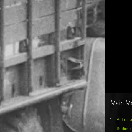
Main M
Auf eine
Berline