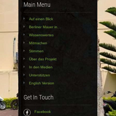
Main Menu
Auf einen Blick
Berliner Mauer in…
Wissenswertes
Mitmachen
Stimmen
Über das Projekt
In den Medien
Unterstützen
English Version
Get In Touch
Facebook