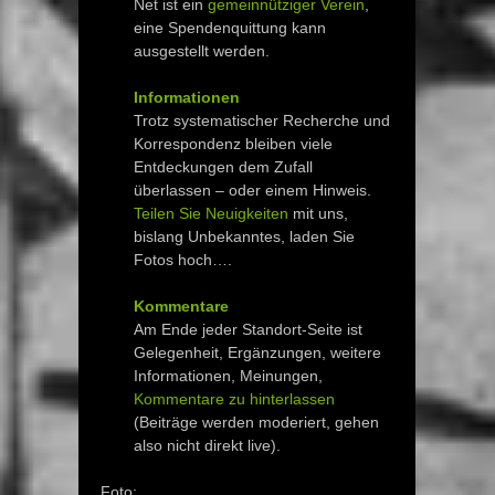
Net ist ein
gemeinnütziger Verein
,
eine Spendenquittung kann
ausgestellt werden.
Informationen
Trotz systematischer Recherche und
Korrespondenz bleiben viele
Entdeckungen dem Zufall
überlassen – oder einem Hinweis.
Teilen Sie Neuigkeiten
mit uns,
bislang Unbekanntes, laden Sie
Fotos hoch….
Kommentare
Am Ende jeder Standort-Seite ist
Gelegenheit, Ergänzungen, weitere
Informationen, Meinungen,
Kommentare zu hinterlassen
(Beiträge werden moderiert, gehen
also nicht direkt live).
Foto: