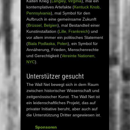
Kalten Krieg (
Langley, Virginia
), mal ein
kontemplatives Artefakte (
Kentuck Knob,
Pennsylvania
), mal Symbol für den
Aufbruch in eine gemeinsame Zukunft
(
Brüssel, Belgien
), mal Bestandteil einer
Kunstinstallation (
Lille, Frankreich
) und
vor allem immer ein politisches Statement
(
Biala Podlaska, Polen
), ein Symbol für
Annäherung, Frieden, Menschenrechte
und Gerechtigkeit (
Vereinte Nationen,
NYC
).
Unterstützer gesucht
The Wall Net bewegt sich in dem Raum
zwischen historischer Wissenschaft und
zeitgenössischer Kunst. The Wall Net ist
ein leidenschaftliches Projekt, das auf
privater Initiative beruht, aber auch auf
die Unterstützung Dritter angewiesen ist.
Sponsoren