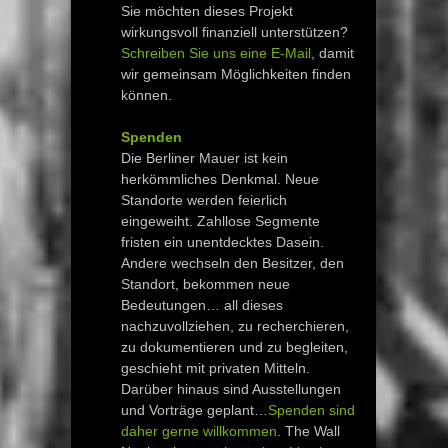
Sie möchten dieses Projekt
wirkungsvoll finanziell unterstützen?
Schreiben Sie uns eine E-Mail
, damit
wir gemeinsam Möglichkeiten finden
können.
Spenden
Die Berliner Mauer ist kein
herkömmliches Denkmal. Neue
Standorte werden feierlich
eingeweiht. Zahllose Segmente
fristen ein unentdecktes Dasein.
Andere wechseln den Besitzer, den
Standort, bekommen neue
Bedeutungen… all dieses
nachzuvollziehen, zu recherchieren,
zu dokumentieren und zu begleiten,
geschieht mit privaten Mitteln.
Darüber hinaus sind Ausstellungen
und Vorträge geplant…
Spenden sind
daher gerne willkommen
. The Wall