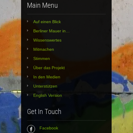
Main Menu
Auf einen Blick
Berliner Mauer in…
Wissenswertes
Mitmachen
Stimmen
Über das Projekt
In den Medien
Unterstützen
English Version
Get In Touch
Facebook