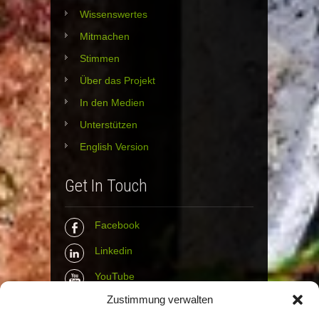
Wissenswertes
Mitmachen
Stimmen
Über das Projekt
In den Medien
Unterstützen
English Version
Get In Touch
Facebook
Linkedin
YouTube
Zustimmung verwalten
Instagram