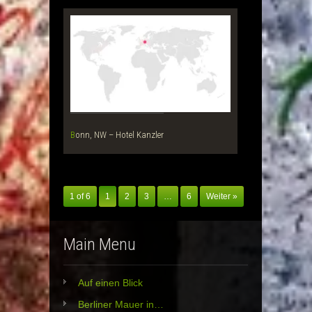
Bonn, NW – Hotel Kanzler
1 of 6
1
2
3
…
6
Weiter »
Main Menu
Auf einen Blick
Berliner Mauer in…