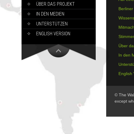
ÜBER DAS PROJEKT
Berline
IN DEN MEDIEN
Wissens
UNTERSTÜTZEN
Mitmac
ENGLISH VERSION
Stimme
Über da
In den 
Unterst
English 
© The Wall
except wh