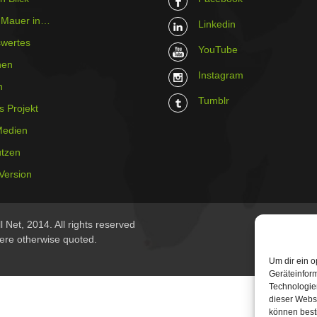
r Mauer in…
Linkedin
wertes
YouTube
hen
Instagram
n
Tumblr
s Projekt
Medien
ützen
Version
 Net, 2014. All rights reserved
ere otherwise quoted.
Um dir ein o
Geräteinfor
Technologien
dieser Websi
können best