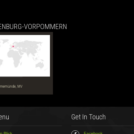
LENBURG-VORPOMMERN
arnemünde, MV
enu
Get In Touch
n Blick
Facebook