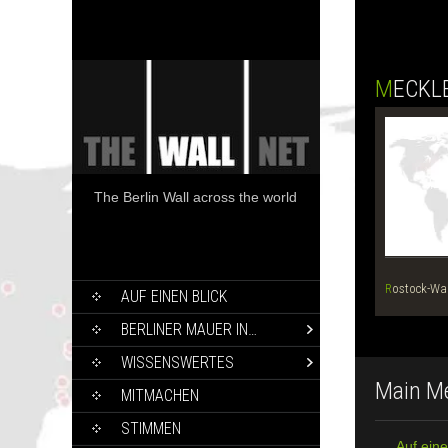
MECK
The Berlin Wall across the world
SKIP
Rostock-W
AUF EINEN BLICK
TO
CONTENT
BERLINER MAUER IN…
WISSENSWERTES
Main M
MITMACHEN
STIMMEN
Auf eine