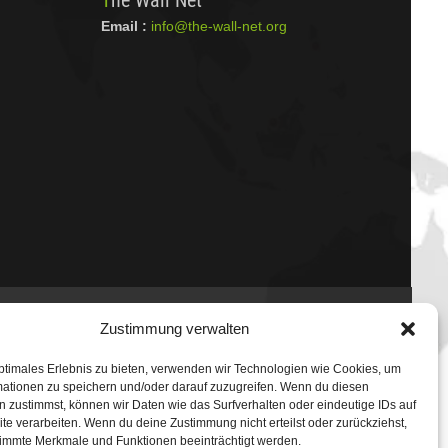
The Wall Net
Email :
info@the-wall-net.org
Datenschutz
|
Impressum
|
Credits
Zustimmung verwalten
Registriert in
Transparenzdatenbank
Berlin
ptimales Erlebnis zu bieten, verwenden wir Technologien wie Cookies, um
mationen zu speichern und/oder darauf zuzugreifen. Wenn du diesen
 zustimmst, können wir Daten wie das Surfverhalten oder eindeutige IDs auf
te verarbeiten. Wenn du deine Zustimmung nicht erteilst oder zurückziehst,
immte Merkmale und Funktionen beeinträchtigt werden.