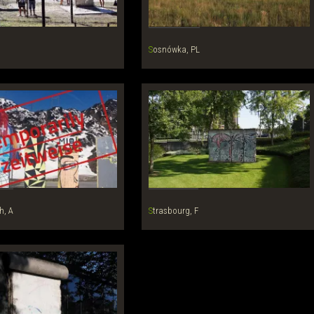
Sosnówka, PL
h, A
Strasbourg, F