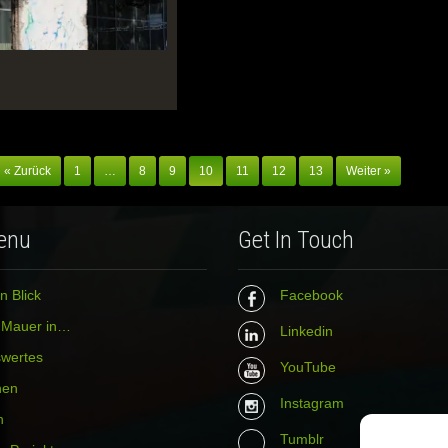
« Zurück
1
…
8
9
10
11
12
13
Weiter »
enu
Get In Touch
n Blick
Facebook
r Mauer in…
Linkedin
wertes
YouTube
hen
Instagram
n
Tumblr