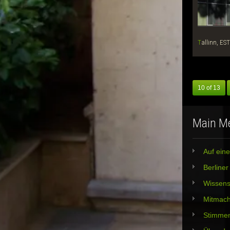
Tallinn, EST
10 of 13
Main M
Auf eine
Berline
Wissens
Mitmac
Stimme