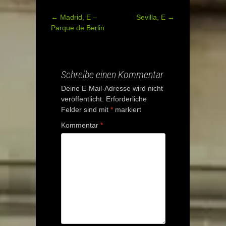
←
Madrid, E –
Sevilla, E
→
Post
Parque de Berlin
navigation
Schreibe einen Kommentar
Deine E-Mail-Adresse wird nicht
veröffentlicht.
Erforderliche
Felder sind mit
*
markiert
Kommentar
*