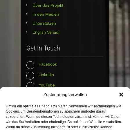
Über das Projekt
In den Medien
Unterstützen
English Version
Get In Touch
Facebook
Linkedin
YouTube
Zustimmung verwalten
Instagram
Tumblr
Um dir ein optimales Erlebnis zu bieten, verwenden wir Technologien wie
Cookies, um Geräteinformationen zu speichern und/oder darauf
zuzugreifen. Wenn du diesen Technologien zustimmst, können wir Daten
Contact Info
wie das Surfverhalten oder eindeutige IDs auf dieser Website verarbeiten.
Wenn du deine Zustimmung nicht erteilst oder zurückziehst, können