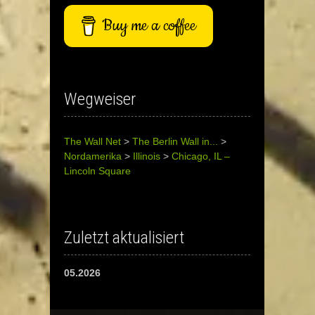
Buy me a coffee
Wegweiser
The Wall Net
>
The Berlin Wall in...
>
Nordamerika
>
Illinois
>
Chicago, IL –
Lincoln Square
Zuletzt aktualisiert
05.2026