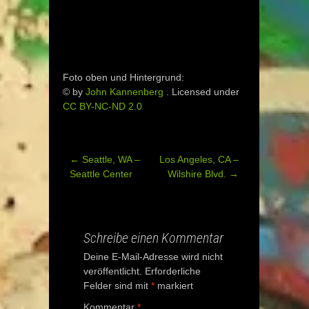
Foto oben und Hintergrund:
© by
John Kannenberg
. Licensed under
CC BY-NC-ND 2.0
←
Seattle, WA –
Los Angeles, CA –
Post
Seattle Center
Wilshire Blvd.
→
navigation
Schreibe einen Kommentar
Deine E-Mail-Adresse wird nicht
veröffentlicht.
Erforderliche
Felder sind mit
*
markiert
Kommentar
*