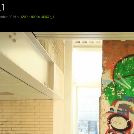
_1
ember 2014
at
1200 × 900
in
US039_1