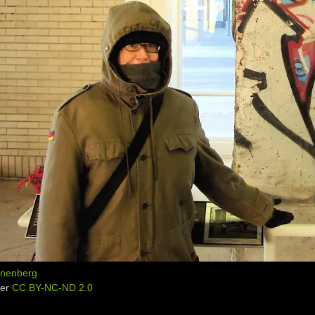
nenberg
der
CC BY-NC-ND 2.0