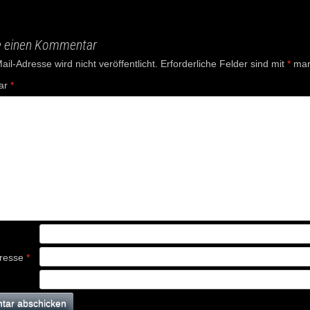
e einen Kommentar
il-Adresse wird nicht veröffentlicht.
Erforderliche Felder sind mit
*
mark
ar
*
dresse
*