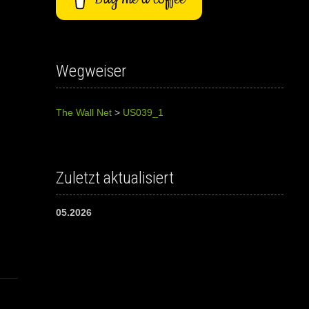
Wegweiser
The Wall Net
>
US039_1
Zuletzt aktualisiert
05.2026