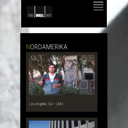
SKIP
TO
CONTENT
NORDAMERIKA
Los Angeles, CA – LMU