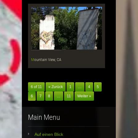
Mountain View, CA
6 of 11
« Zurück
1
…
4
5
6
7
8
…
11
Weiter »
Main Menu
Auf einen Blick