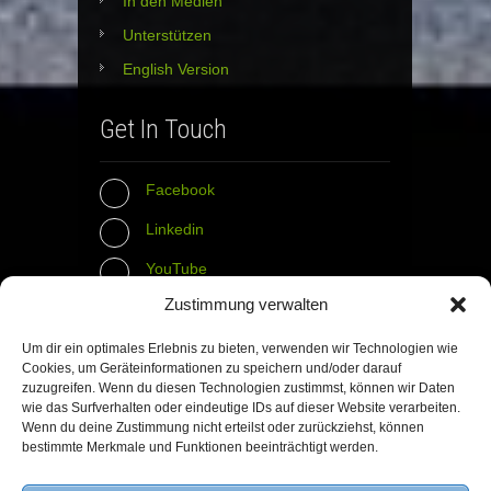
In den Medien
Unterstützen
English Version
Get In Touch
Facebook
Linkedin
YouTube
Zustimmung verwalten
Instagram
Tumblr
Um dir ein optimales Erlebnis zu bieten, verwenden wir Technologien wie
Cookies, um Geräteinformationen zu speichern und/oder darauf
zuzugreifen. Wenn du diesen Technologien zustimmst, können wir Daten
Contact Info
wie das Surfverhalten oder eindeutige IDs auf dieser Website verarbeiten.
Wenn du deine Zustimmung nicht erteilst oder zurückziehst, können
bestimmte Merkmale und Funktionen beeinträchtigt werden.
The Wall Net