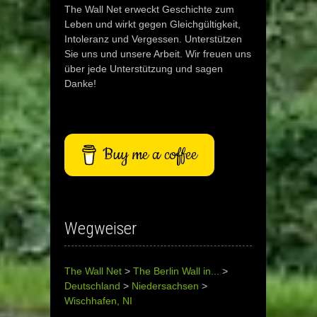
The Wall Net erweckt Geschichte zum
Leben und wirkt gegen Gleichgültigkeit,
Intoleranz und Vergessen. Unterstützen
Sie uns und unsere Arbeit. Wir freuen uns
über jede Unterstützung und sagen
Danke!
Buy me a coffee
Wegweiser
The Wall Net
>
The Berlin Wall in...
>
Deutschland
>
Niedersachsen
>
Wischhafen, NI