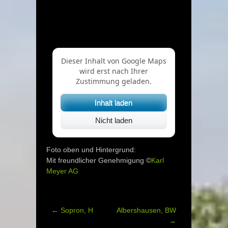
Dieser Inhalt von Google Maps
wird erst nach Ihrer
Zustimmung geladen.
Inhalt laden
Nicht laden
Foto oben und Hintergrund:
Mit freundlicher Genehmigung ©
Karl
Meyer AG
←
Sopron, H
Albershausen, BW
Post
→