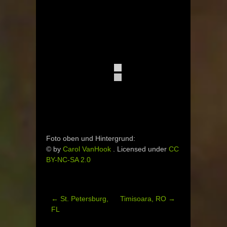
Foto oben und Hintergrund:
© by
Carol VanHook
. Licensed under
CC
BY-NC-SA 2.0
←
St. Petersburg,
Timisoara, RO
→
Post
FL