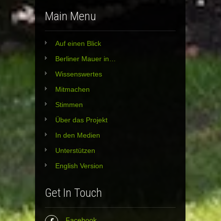
Main Menu
Auf einen Blick
Berliner Mauer in…
Wissenswertes
Mitmachen
Stimmen
Über das Projekt
In den Medien
Unterstützen
English Version
Get In Touch
Facebook