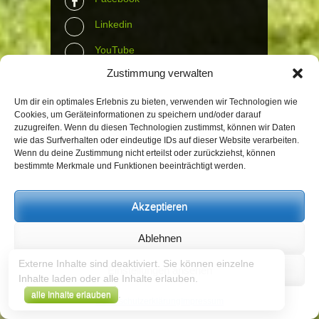
Linkedin
YouTube
Zustimmung verwalten
Instagram
Tumblr
Um dir ein optimales Erlebnis zu bieten, verwenden wir Technologien wie
Cookies, um Geräteinformationen zu speichern und/oder darauf
zuzugreifen. Wenn du diesen Technologien zustimmst, können wir Daten
Contact Info
wie das Surfverhalten oder eindeutige IDs auf dieser Website verarbeiten.
Wenn du deine Zustimmung nicht erteilst oder zurückziehst, können
bestimmte Merkmale und Funktionen beeinträchtigt werden.
The Wall Net
Email :
info@the-wall-net.org
Akzeptieren
Ablehnen
© The Wall Net, 2014. All rights reserved
except where otherwise quoted.
Externe Inhalte sind deaktiviert. Sie können einzelne
Einstellungen ansehen
Inhalte laden oder alle Inhalte erlauben.
Datenschutz
|
Impressum
|
Credits
.
alle Inhalte erlauben
Registriert in
Transparenzdatenbank Berlin
Datenschutzerklärung
Impressum