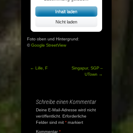
Inhalt laden
Nicht laden
Foto oben und Hintergrund:
©
Google StreetView
←
Lille, F
Singapur, SGP –
Post
UTown
→
navigation
Schreibe einen Kommentar
Deine E-Mail-Adresse wird nicht
veröffentlicht.
Erforderliche
Felder sind mit
*
markiert
Kommentar
*