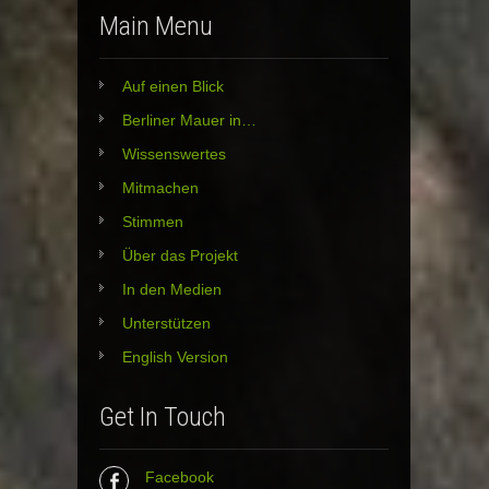
Main Menu
Auf einen Blick
Berliner Mauer in…
Wissenswertes
Mitmachen
Stimmen
Über das Projekt
In den Medien
Unterstützen
English Version
Get In Touch
Facebook