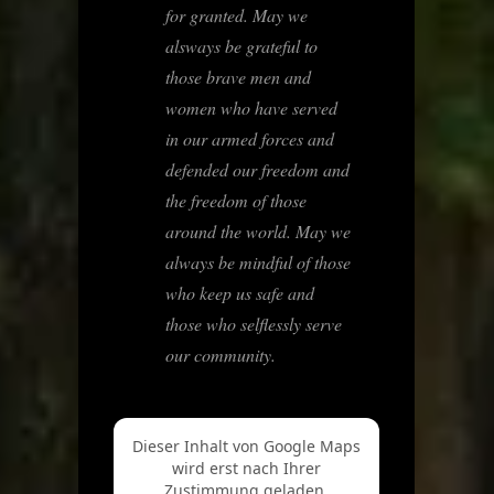
for granted. May we
alsways be grateful to
those brave men and
women who have served
in our armed forces and
defended our freedom and
the freedom of those
around the world. May we
always be mindful of those
who keep us safe and
those who selflessly serve
our community.
Dieser Inhalt von Google Maps
wird erst nach Ihrer
Zustimmung geladen.