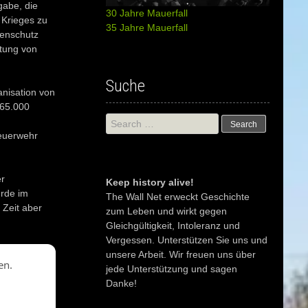
gabe, die
30 Jahre Mauerfall
 Krieges zu
35 Jahre Mauerfall
enschutz
ttung von
Suche
anisation von
165.000
Search
for:
euerwehr
er
Keep history alive!
rde im
The Wall Net erweckt Geschichte
 Zeit aber
zum Leben und wirkt gegen
Gleichgültigkeit, Intoleranz und
Vergessen. Unterstützen Sie uns und
unsere Arbeit. Wir freuen uns über
en.
jede Unterstützung und sagen
Danke!