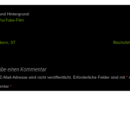
und Hintergrund:
YouTube-Film
born, ST
Bischofs
ation
ibe einen Kommentar
-Mail-Adresse wird nicht veröffentlicht.
Erforderliche Felder sind mit
*
m
ntar
*