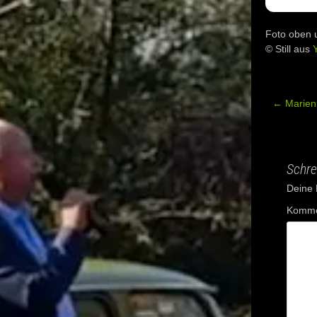
Foto oben 
© Still aus
←
Marien
Post
navig
Schre
Deine E
Komme