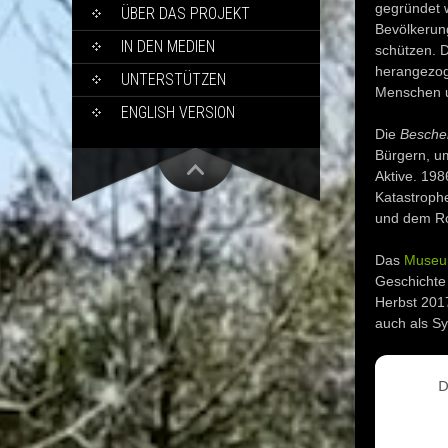
gegründet w
ÜBER DAS PROJEKT
Bevölkerung
IN DEN MEDIEN
schützen. 
herangezog
UNTERSTÜTZEN
Menschen u
ENGLISH VERSION
Die
Besche
Bürgern, um
Aktive. 198
Katastroph
und dem Ro
Das
Museum
Geschichte
Herbst 2017
auch als S
D