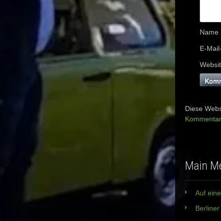
Name
E-Mail
Websi
Diese Webs
Kommentard
Main M
Auf eine
Berline