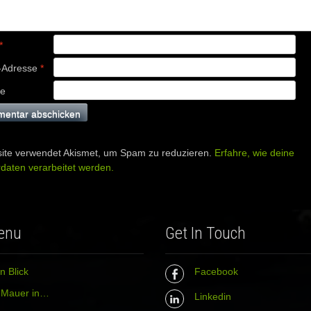
*
-Adresse
*
te
ite verwendet Akismet, um Spam zu reduzieren.
Erfahre, wie deine
aten verarbeitet werden.
enu
Get In Touch
n Blick
Facebook
r Mauer in…
Linkedin