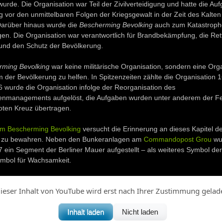
urde. Die Organisation war Teil der Zivilverteidigung und hatte die Auf
 vor den unmittelbaren Folgen der Kriegsgewalt in der Zeit des Kalten
Darüber hinaus wurde die
Bescherming Bevolking
auch zum Katastroph
en. Die Organisation war verantwortlich für Brandbekämpfung, die Re
nd den Schutz der Bevölkerung.
rming Bevolking
war keine militärische Organisation, sondern eine Org
 der Bevölkerung zu helfen. In Spitzenzeiten zählte die Organisation 
6 wurde die Organisation infolge der Reorganisation des
enmanagements aufgelöst, die Aufgaben wurden unter anderem der F
ten Kreuz übertragen.
 Bescherming Bevolking
versucht die Erinnerung an dieses Kapitel d
 zu bewahren. Neben den Bunkeranlagen am
Commandopost Grou
wu
 ein Segment der Berliner Mauer aufgestellt – als weiteres Symbol der
ymbol für Wachsamkeit.
ieser Inhalt von YouTube wird erst nach Ihrer Zustimmung gelad
Inhalt laden
Nicht laden