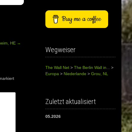
Buy me a coffee
heim, HE
→
Wegweiser
The Wall Net
>
The Berlin Wall in...
>
Europa
>
Niederlande
>
Grou, NL
arkiert
Zuletzt aktualisiert
05.2026