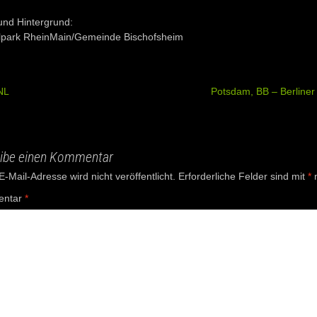
und Hintergrund:
park RheinMain/Gemeinde Bischofsheim
NL
Potsdam, BB – Berliner
ation
ibe einen Kommentar
-Mail-Adresse wird nicht veröffentlicht.
Erforderliche Felder sind mit
*
m
ntar
*