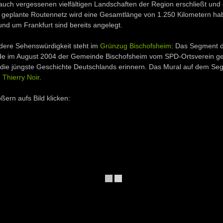
ch vergessenen vielfältigen Landschaften der Region erschließt und 
 geplante Routennetz wird eine Gesamtlänge von 1.250 Kilometern ha
und um Frankfurt sind bereits angelegt.
dere Sehenswürdigkeit steht im
Grünzug Bischofsheim
: Das Segment d
e im August 2004 der Gemeinde Bischofsheim vom SPD-Ortsverein ge
n die jüngste Geschichte Deutschlands erinnern. Das Mural auf dem Se
n
Thierry Noir
.
ern aufs Bild klicken: