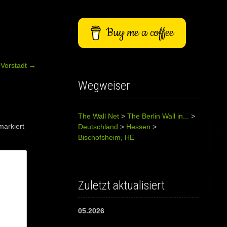
Buy me a coffee
 Vorstadt
→
Wegweiser
The Wall Net
>
The Berlin Wall in...
>
arkiert
Deutschland
>
Hessen
>
Bischofsheim, HE
Zuletzt aktualisiert
05.2026