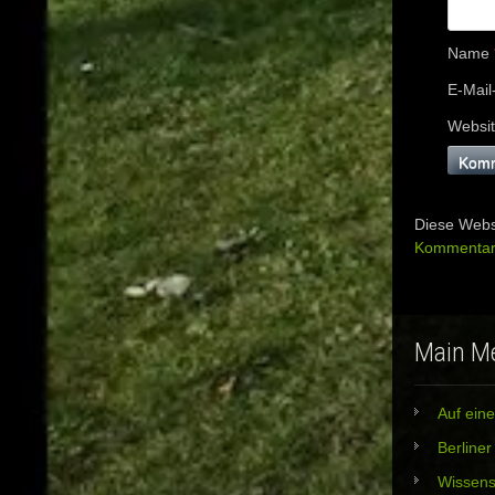
Name
E-Mail
Websi
Diese Webs
Kommentard
Main M
Auf eine
Berline
Wissens