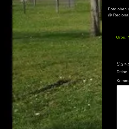
Foto oben 
@ Regional
←
Grou, 
Post
navig
Schre
Deine E
Komme