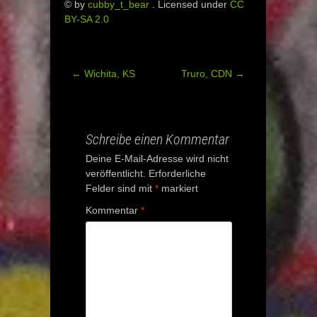
© by
cubby_t_bear
. Licensed under
CC
BY-SA 2.0
←
Wichita, KS
Truro, CDN
→
Post
navigation
Schreibe einen Kommentar
Deine E-Mail-Adresse wird nicht
veröffentlicht.
Erforderliche
Felder sind mit
*
markiert
Kommentar
*