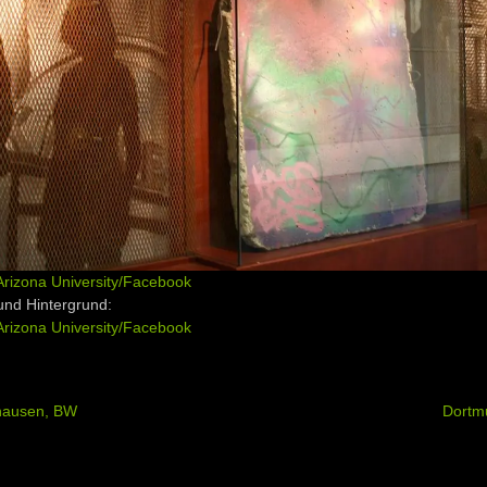
Arizona University/Facebook
und Hintergrund:
Arizona University/Facebook
hausen, BW
Dort
ation