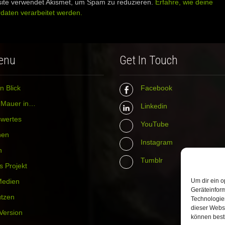
ite verwendet Akismet, um Spam zu reduzieren.
Erfahre, wie deine
aten verarbeitet werden.
enu
Get In Touch
n Blick
Facebook
r Mauer in…
Linkedin
wertes
YouTube
hen
Instagram
n
Tumblr
s Projekt
Medien
Um dir ein o
Geräteinfor
ützen
Technologien
dieser Websi
Version
können best