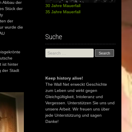
en Abbau der
30 Jahre Mauerfall
es Stück der
35 Jahre Mauerfall
ty
ten der
ur wurde die
NAU
Suche
Search
eisgekrönte
for:
eutsche
ist hinter
 der Stadt
Keep history alive!
The Wall Net erweckt Geschichte
zum Leben und wirkt gegen
Gleichgültigkeit, Intoleranz und
Vergessen. Unterstützen Sie uns und
unsere Arbeit. Wir freuen uns über
jede Unterstützung und sagen
Danke!