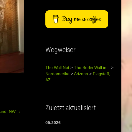
Buy me a coffee
Wegweiser
The Wall Net
>
The Berlin Wall in...
>
Nordamerika
>
Arizona
>
Flagstaff,
AZ
Zuletzt aktualisiert
mund, NW
→
05.2026