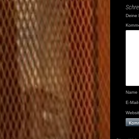
Schre
Deine E
Komme
Name
E-Mail
Websi