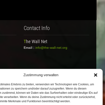
Contact Info
The Wall Net
Email :
info@the-wall-net.org
Zustimmung verwalten
ptimales Erlebnis zu bieten, verwenden wir Technologien wie Cookies, um
mationen zu speichern und/oder darauf zuzugreifen. Wenn du diesen
 zustimmst, können wir Daten wie das Surfverhalten oder eindeutige IDs auf
te verarbeiten. Wenn du deine Zustimmung nicht erteilst oder zurückziehst,
immte Merkmale und Funktionen beeinträchtigt werden.