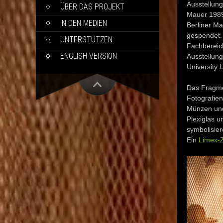
Ausstellung
ÜBER DAS PROJEKT
Mauer 1989,
IN DEN MEDIEN
Berliner Ma
gespendet.
UNTERSTÜTZEN
Fachbereich
ENGLISH VERSION
Ausstellung
University 
Das Fragmen
Fotografie
Münzen und 
Plexiglas u
symbolisier
Ein
Limex-Ze