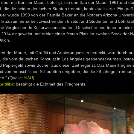
 über die Berliner Mauer beteiligt, die den Bau der Mauer 1961 und d
 die die beiden deutschen Staaten trennte, kontextualisierte. Ein groß
uer wurde 1993 von der Familie Baker an die Nothern Arizona Universi
 In Zusammenarbeit zwischen dem Institut und Studenten und Lehrkräf
e Vergleichende Kulturwissenschaften, Geschichte und Innenarchitekt
 2014 eingeweiht und erhielt einen festen Platz im zweiten Stock der 
Union.
t der Mauer, mit Graffiti und Armierungseisen bedeckt, wird durch pr
n, die vom deutschen Konsulat in Los Angeles gespendet wurden, ostd
Papiergeld sowie Bücher aus dieser Zeit ergänzt. Das Mauerfragment 
nd von menschlichen Silhouetten umgeben, die die 28-jährige Trennung
en.“ (Quelle:
NAU
)
rtifikat
bestätigt die Echtheit des Fragments.