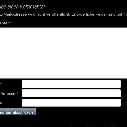
ibe einen Kommentar
-Mail-Adresse wird nicht veröffentlicht.
Erforderliche Felder sind mit
*
m
ntar
*
*
-Adresse
*
te