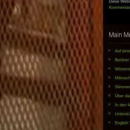
Diese Webs
Kommentard
Main M
Auf eine
Berline
Wissens
Mitmac
Stimme
Über da
In den 
Unterst
English 