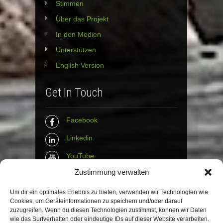
Stimmen
Über das Projekt
In den Medien
Unterstützen
English Version
Get In Touch
Facebook
Linkedin
YouTube
Zustimmung verwalten
Instagram
Tumblr
Um dir ein optimales Erlebnis zu bieten, verwenden wir Technologien wie
Cookies, um Geräteinformationen zu speichern und/oder darauf
zuzugreifen. Wenn du diesen Technologien zustimmst, können wir Daten
Contact Info
wie das Surfverhalten oder eindeutige IDs auf dieser Website verarbeiten.