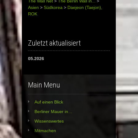
The Wall Net
>
The Berlin Wall in...
>
Asien
>
Südkorea
>
Daejeon (Taejon),
ROK
Zuletzt aktualisiert
05.2026
Main Menu
Auf einen Blick
Berliner Mauer in…
Wissenswertes
Mitmachen