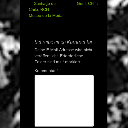
←
Santiago de
Genf, CH
→
Post
Chile, RCH –
Museo de la Moda
navigation
Schreibe einen Kommentar
Deine E-Mail-Adresse wird nicht
veröffentlicht.
Erforderliche
Felder sind mit
*
markiert
Kommentar
*