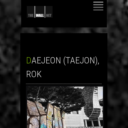
SKIP
TO
CONTENT
DAEJEON (TAEJON),
ROK