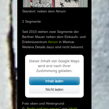
Standort: neben dem Atrium
2 Segmente
Seit 2010 stehen zwei Segmente der
Berliner Mauer neben dem Einkaufs- und
Erlebniszentrum
Atrium
in Weimar.
Weitere Details dazu sind nicht bekannt.
Dieser Inhalt von Google Maps
wird erst nach Ihrer
Zustimmung geladen.
Inhalt laden
Nicht laden
Foto oben und Hintergrund:
© „
Berlin wall two pieces
“ von
Vitold