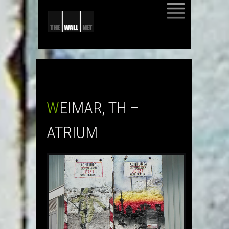
SKIP
TO
CONTENT
WEIMAR, TH –
ATRIUM