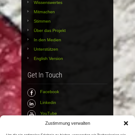
Wissenswertes
Mitmachen
Stimmen
Über das Projekt
In den Medien
Unterstützen
English Version
Get In Touch
Facebook
Linkedin
YouTube
Zustimmung verwalten
Instagram
Tumblr