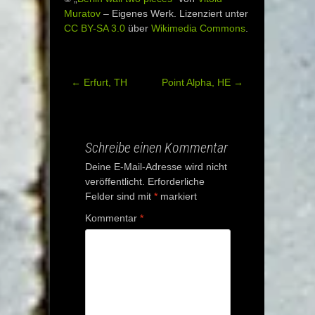
Muratov
–
Eigenes Werk
. Lizenziert unter
CC BY-SA 3.0
über
Wikimedia Commons
.
←
Erfurt, TH
Point Alpha, HE
→
Post
navigation
Schreibe einen Kommentar
Deine E-Mail-Adresse wird nicht
veröffentlicht.
Erforderliche
Felder sind mit
*
markiert
Kommentar
*