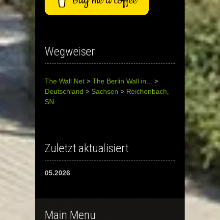
Buy me a coffee
Wegweiser
The Wall Net
>
The Berlin Wall in...
>
Deutschland
>
Sachsen
>
Reichenbach,
SN
Zuletzt aktualisiert
05.2026
Main Menu