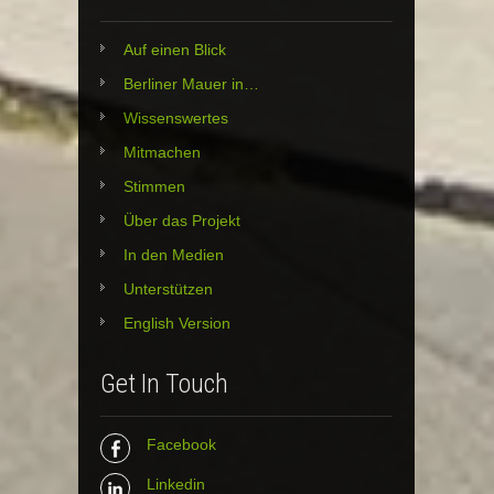
Auf einen Blick
Berliner Mauer in…
Wissenswertes
Mitmachen
Stimmen
Über das Projekt
In den Medien
Unterstützen
English Version
Get In Touch
Facebook
Linkedin