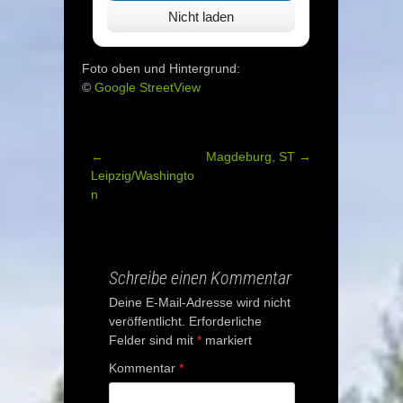
Nicht laden
Foto oben und Hintergrund:
©
Google StreetView
←
Magdeburg, ST
→
Post
Leipzig/Washingto
n
navigation
Schreibe einen Kommentar
Deine E-Mail-Adresse wird nicht
veröffentlicht.
Erforderliche
Felder sind mit
*
markiert
Kommentar
*