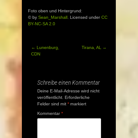
Foto oben und Hintergrund:
© by
Sean_Marshall
. Licensed under
CC
BY-NC-SA 2.0
←
Lunenburg,
Tirana, AL
→
Post
CDN
navigation
Schreibe einen Kommentar
Deine E-Mail-Adresse wird nicht
veröffentlicht.
Erforderliche
Felder sind mit
*
markiert
Kommentar
*