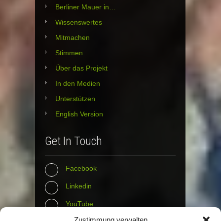
Berliner Mauer in…
Wissenswertes
Mitmachen
Stimmen
Über das Projekt
In den Medien
Unterstützen
English Version
Get In Touch
Facebook
Linkedin
YouTube
Zustimmung verwalten