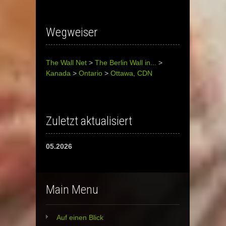
Wegweiser
The Wall Net
>
The Berlin Wall in...
>
Kanada
>
Ontario
>
Ottawa, CDN
Zuletzt aktualisiert
05.2026
Main Menu
Auf einen Blick