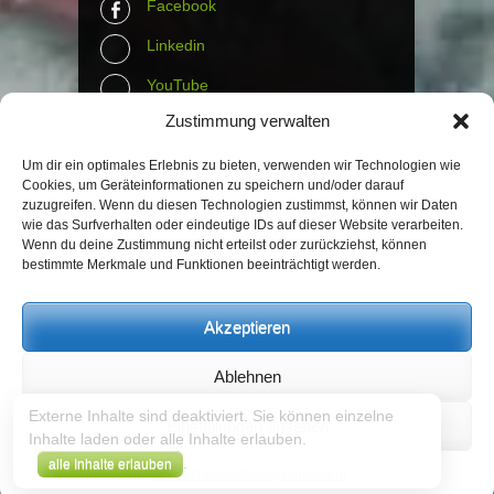
Facebook
Linkedin
YouTube
Zustimmung verwalten
Instagram
Tumblr
Um dir ein optimales Erlebnis zu bieten, verwenden wir Technologien wie
Cookies, um Geräteinformationen zu speichern und/oder darauf
zuzugreifen. Wenn du diesen Technologien zustimmst, können wir Daten
Contact Info
wie das Surfverhalten oder eindeutige IDs auf dieser Website verarbeiten.
Wenn du deine Zustimmung nicht erteilst oder zurückziehst, können
bestimmte Merkmale und Funktionen beeinträchtigt werden.
The Wall Net
Email :
info@the-wall-net.org
Akzeptieren
Ablehnen
© The Wall Net, 2014. All rights reserved
except where otherwise quoted.
Externe Inhalte sind deaktiviert. Sie können einzelne
Einstellungen ansehen
Inhalte laden oder alle Inhalte erlauben.
Datenschutz
|
Impressum
|
Credits
.
alle Inhalte erlauben
Registriert in
Transparenzdatenbank Berlin
Datenschutzerklärung
Impressum