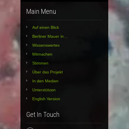
Main Menu
Auf einen Blick
Berliner Mauer in…
Wissenswertes
Mitmachen
Stimmen
Über das Projekt
In den Medien
Unterstützen
English Version
Get In Touch