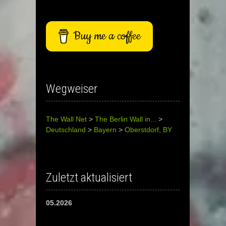
Buy me a coffee
Wegweiser
The Wall Net
>
The Berlin Wall in...
>
Deutschland
>
Bayern
>
Oberstdorf, BY
Zuletzt aktualisiert
05.2026