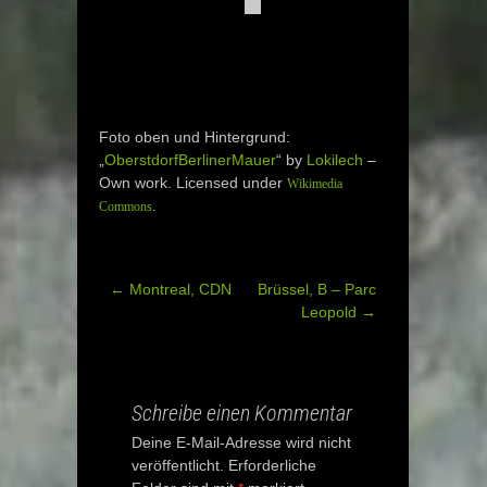
Foto oben und Hintergrund:
„
OberstdorfBerlinerMauer
“ by
Lokilech
–
Own work
. Licensed under
Wikimedia
.
Commons
←
Montreal, CDN
Brüssel, B – Parc
Post
Leopold
→
navigation
Schreibe einen Kommentar
Deine E-Mail-Adresse wird nicht
veröffentlicht.
Erforderliche