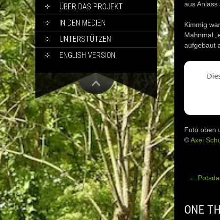
aus Anlass
ÜBER DAS PROJEKT
IN DEN MEDIEN
Kimmig war 
Mahnmal „ei
UNTERSTÜTZEN
aufgebaut 
ENGLISH VERSION
Die
Foto oben 
©
Axel Schu
←
Potsdam
Post
navig
ONE TH