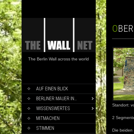
OBE
The Berlin Wall across the world
SKIP
AUF EINEN BLICK
TO
CONTENT
BERLINER MAUER IN…
Standort: 
WISSENSWERTES
2 Segment
MITMACHEN
STIMMEN
Die beiden