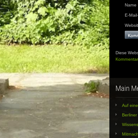
Name
E-Mail
Websi
Diese Webs
Kommentard
Main M
Auf eine
Berline
Wissens
Mitmac