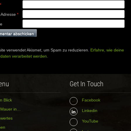
*
-Adresse
*
te
ite verwendet Akismet, um Spam zu reduzieren.
Erfahre, wie deine
aten verarbeitet werden.
enu
Get In Touch
n Blick
Facebook
r Mauer in…
Linkedin
wertes
YouTube
hen