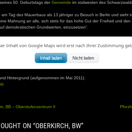
 seines 50. Geburtstags der
Gemeinde
im südwesten des Schwarzwald
am Tag des Mauerbaus als 13 jähriger zu Besuch in Berlin und sieht 
ne Mahnung an alle, sich stets für das hohe Gut der Freiheit und den 
auf demokratischen Grundwerten, einzusetzen“.
ser Inhalt von Google Maps wird erst nach Ihrer Zustimmung gel
Inhalt laden
Nicht laden
und Hintergrund (aufgenommen im Mai 2011):
lz
, BB – Oberstufenzentrum II
Pforz
ation
OUGHT ON “
OBERKIRCH, BW
”