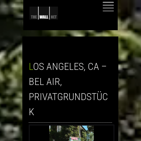
SKIP
TO
CONTENT
LOS ANGELES, CA –
BEL AIR,
PRIVATGRUNDSTÜC
K