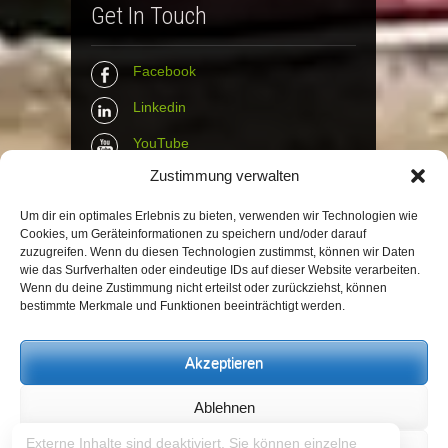
Get In Touch
Facebook
Linkedin
YouTube
Zustimmung verwalten
Instagram
Tumblr
Um dir ein optimales Erlebnis zu bieten, verwenden wir Technologien wie
Cookies, um Geräteinformationen zu speichern und/oder darauf
zuzugreifen. Wenn du diesen Technologien zustimmst, können wir Daten
Contact Info
wie das Surfverhalten oder eindeutige IDs auf dieser Website verarbeiten.
Wenn du deine Zustimmung nicht erteilst oder zurückziehst, können
bestimmte Merkmale und Funktionen beeinträchtigt werden.
The Wall Net
Email :
info@the-wall-net.org
Akzeptieren
Ablehnen
© The Wall Net, 2014. All rights reserved
except where otherwise quoted.
Externe Inhalte sind deaktiviert. Sie können einzelne