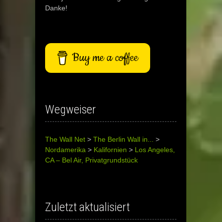
Danke!
Buy me a coffee
Wegweiser
The Wall Net
>
The Berlin Wall in...
>
Nordamerika
>
Kalifornien
>
Los Angeles,
CA – Bel Air, Privatgrundstück
Zuletzt aktualisiert