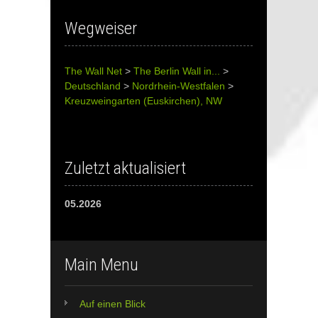
Wegweiser
The Wall Net
>
The Berlin Wall in...
>
Deutschland
>
Nordrhein-Westfalen
>
Kreuzweingarten (Euskirchen), NW
Zuletzt aktualisiert
05.2026
Main Menu
Auf einen Blick