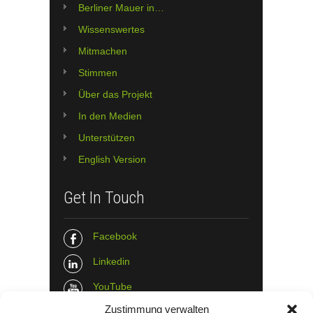
Berliner Mauer in…
Wissenswertes
Mitmachen
Stimmen
Über das Projekt
In den Medien
Unterstützen
English Version
Get In Touch
Facebook
Linkedin
YouTube
Zustimmung verwalten
Instagram