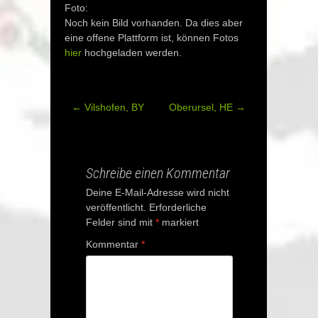
Foto:
Noch kein Bild vorhanden. Da dies aber
eine offene Plattform ist, können Fotos
hier
hochgeladen werden.
←
Vilshofen, BY
Oberursel, HE
→
Post
navigation
Schreibe einen Kommentar
Deine E-Mail-Adresse wird nicht
veröffentlicht.
Erforderliche
Felder sind mit
*
markiert
Kommentar
*