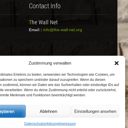
Contact Info
The Wall Net
Email :
info@the-wall-net.org
Zustimmung verwalten
ptimales Erlebnis zu bieten, verwenden wir Technologien wie Cookies, um
mationen zu speichern und/oder darauf zuzugreifen. Wenn du diesen
 zustimmst, können wir Daten wie das Surfverhalten oder eindeutige IDs auf
te verarbeiten. Wenn du deine Zustimmung nicht erteilst oder zurückziehst,
immte Merkmale und Funktionen beeinträchtigt werden.
eptieren
Ablehnen
Einstellungen ansehen
Datenschutz
|
Impressum
|
Credits
Registriert in
Transparenzdatenbank
Datenschutzerklärung
Impressum
Berlin