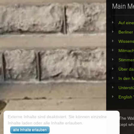
Main M
Auf eine
Berline
Wissens
Mitmac
Stimme
Über da
In den 
Unterst
English 
Externe Inhalte sind deaktiviert. Sie können einzelne
© The Wall
Inhalte laden oder alle Inhalte erlauben.
except wh
.
alle Inhalte erlauben