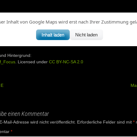
ser Inhalt von Google Maps wird erst nach Ihrer Zustimmung gel
Inhalt laden
Nicht laden
und Hintergrund:
f_Focus
. Licensed under
CC BY-NC-SA 2.0
 E
Mar
ation
ibe einen Kommentar
-Mail-Adresse wird nicht veröffentlicht.
Erforderliche Felder sind mit
*
m
ntar
*