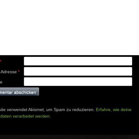
*
-Adresse
*
te
ite verwendet Akismet, um Spam zu reduzieren.
Erfahre, wie deine
aten verarbeitet werden.