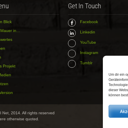
enu
Get In Touch
n Blick
Facebook
r Mauer in…
Linkedin
wertes
YouTube
hen
Instagram
n
Tumblr
s Projekt
Medien
Um dir ein o
Geräteinfor
ützen
Technologien
dieser Websi
Version
können best
Akz
 Net, 2014. All rights reserved
ere otherwise quoted.