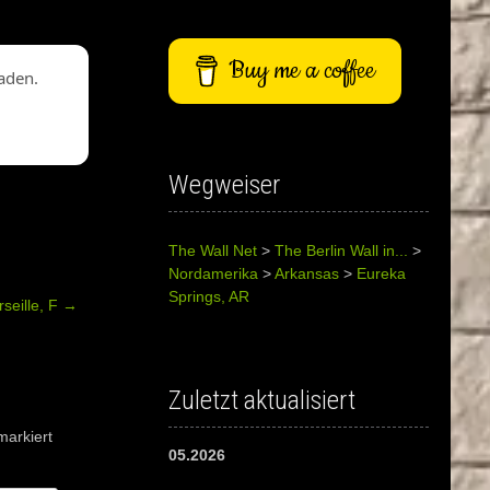
Buy me a coffee
aden.
Wegweiser
The Wall Net
>
The Berlin Wall in...
>
Nordamerika
>
Arkansas
>
Eureka
Springs, AR
seille, F
→
Zuletzt aktualisiert
arkiert
05.2026