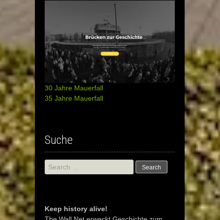
30 Jahre Mauerfall
35 Jahre Mauerfall
Suche
Search
for:
Keep history alive!
The Wall Net erweckt Geschichte zum