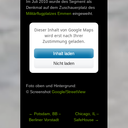
Im Juli 2010 wurde des Segment als
Denkmal auf dem Zuschauerplatz des
Militärflugplatzes Emmen
eingeweiht.
Dieser Inhalt von Google Maps
wird erst nach Ihrer
Zustimmung geladen.
Inhalt laden
Nicht laden
Foto oben und Hintergrund:
© Screenshot
Google/StreetView
←
Potsdam, BB –
Chicago, IL –
Post
Berliner Vorstadt
SafeHouse
→