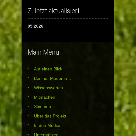
Zuletzt aktualisiert
05.2026
Main Menu
Auf einen Blick
Berliner Mauer in…
Wissenswertes
Mitmachen
Stimmen
Über das Projekt
In den Medien
Unterstützen