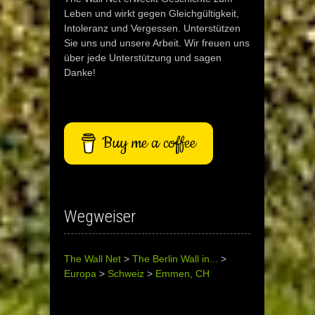
Leben und wirkt gegen Gleichgültigkeit,
Intoleranz und Vergessen. Unterstützen
Sie uns und unsere Arbeit. Wir freuen uns
über jede Unterstützung und sagen
Danke!
Buy me a coffee
Wegweiser
The Wall Net
>
The Berlin Wall in...
>
Europa
>
Schweiz
>
Emmen, CH