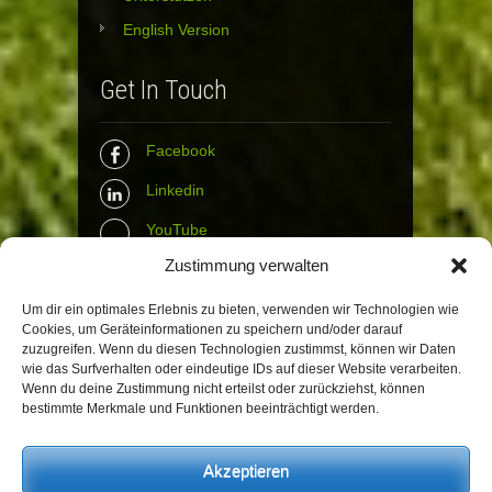
English Version
Get In Touch
Facebook
Linkedin
YouTube
Zustimmung verwalten
Instagram
Tumblr
Um dir ein optimales Erlebnis zu bieten, verwenden wir Technologien wie
Cookies, um Geräteinformationen zu speichern und/oder darauf
zuzugreifen. Wenn du diesen Technologien zustimmst, können wir Daten
Contact Info
wie das Surfverhalten oder eindeutige IDs auf dieser Website verarbeiten.
Wenn du deine Zustimmung nicht erteilst oder zurückziehst, können
bestimmte Merkmale und Funktionen beeinträchtigt werden.
The Wall Net
Email :
info@the-wall-net.org
Akzeptieren