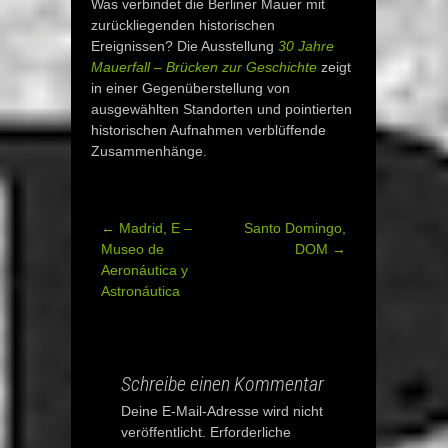
Was verbindet die Berliner Mauer mit
zurückliegenden historischen
Ereignissen? Die Ausstellung
30 Jahre
Mauerfall – Brücken zur Geschichte
zeigt
in einer Gegenüberstellung von
ausgewählten Standorten und pointierten
historischen Aufnahmen verblüffende
Zusammenhänge.
←
Madrid, E –
Santo Domingo,
Post
Museo de
DOM
→
Aeronáutica y
navigation
Astronáutica
Schreibe einen Kommentar
Deine E-Mail-Adresse wird nicht
veröffentlicht.
Erforderliche