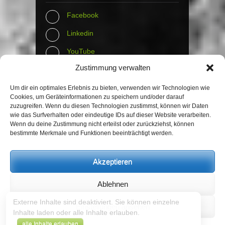
Facebook
Linkedin
YouTube
Zustimmung verwalten
Instagram
Tumblr
Um dir ein optimales Erlebnis zu bieten, verwenden wir Technologien wie
Cookies, um Geräteinformationen zu speichern und/oder darauf
zuzugreifen. Wenn du diesen Technologien zustimmst, können wir Daten
Contact Info
wie das Surfverhalten oder eindeutige IDs auf dieser Website verarbeiten.
Wenn du deine Zustimmung nicht erteilst oder zurückziehst, können
bestimmte Merkmale und Funktionen beeinträchtigt werden.
The Wall Net
Email :
info@the-wall-net.org
Akzeptieren
Ablehnen
© The Wall Net, 2014. All rights reserved
except where otherwise quoted.
Externe Inhalte sind deaktiviert. Sie können einzelne
Einstellungen ansehen
Inhalte laden oder alle Inhalte erlauben.
Datenschutz
|
Impressum
|
Credits
.
alle Inhalte erlauben