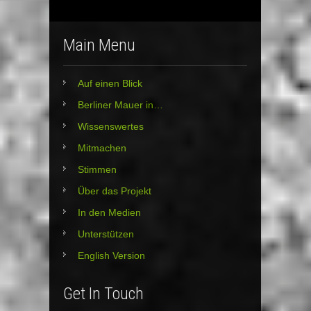
Main Menu
Auf einen Blick
Berliner Mauer in…
Wissenswertes
Mitmachen
Stimmen
Über das Projekt
In den Medien
Unterstützen
English Version
Get In Touch