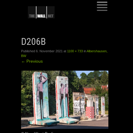
SKIP
TO
D206B
CONTENT
Published
6. November 2021
at
1100 × 733
in
Albershausen,
BW
←
Previous