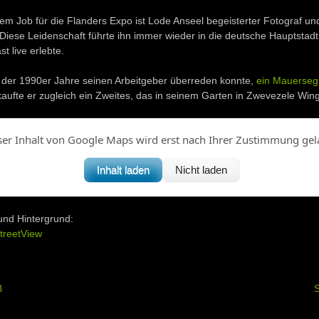
m Job für die Flanders Expo ist Lode Anseel begeisterter Fotograf und
Diese Leidenschaft führte ihn immer wieder in die deutsche Hauptstadt
st live erlebte.
e der 1990er Jahre seinen Arbeitgeber überreden konnte,
ein Mauerseg
kaufte er zugleich ein Zweites, das in seinem Garten in Zwevezele Win
ser Inhalt von Google Maps wird erst nach Ihrer Zustimmung gel
Inhalt laden
Nicht laden
und Hintergrund:
treetView
B