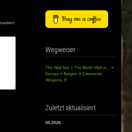
Buy me a coffee
arkiert
Wegweiser
The Wall Net
>
The Berlin Wall in...
>
Europa
>
Belgien
>
Zwevezele
Wingene, B
Zuletzt aktualisiert
05.2026