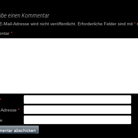
ation
ibe einen Kommentar
-Mail-Adresse wird nicht veröffentlicht.
Erforderliche Felder sind mit
*
m
ntar
*
*
-Adresse
*
te