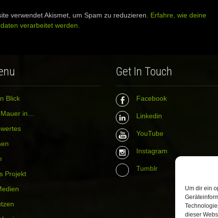
ite verwendet Akismet, um Spam zu reduzieren.
Erfahre, wie deine
aten verarbeitet werden.
enu
Get In Touch
n Blick
Facebook
r Mauer in…
Linkedin
wertes
YouTube
hen
Instagram
n
Tumblr
s Projekt
Medien
Um dir ein o
Geräteinfor
ützen
Technologien
dieser Websi