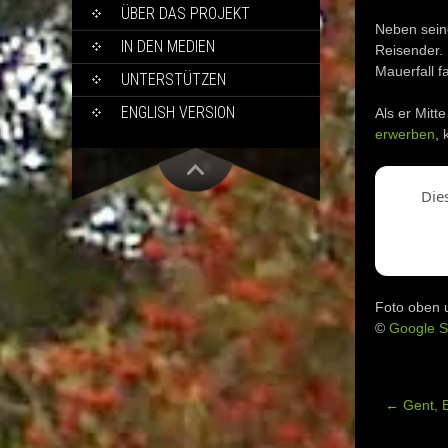
ÜBER DAS PROJEKT
Neben seine
IN DEN MEDIEN
Reisender. 
Mauerfall fa
UNTERSTÜTZEN
ENGLISH VERSION
Als er Mitt
erwerben
, 
Die
Foto oben 
©
Google S
←
Gent, 
Post