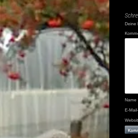
navig
Schre
Deine E
Komme
Name
E-Mail
Websi