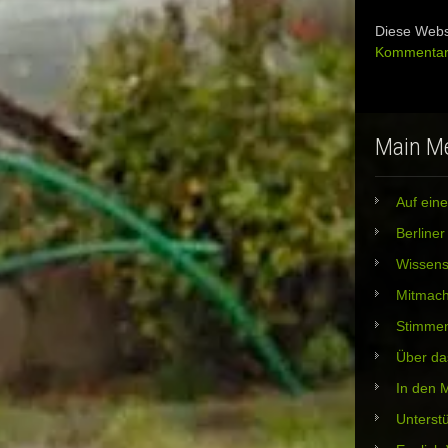
Diese Webs
Kommentard
Main M
Auf eine
Berline
Wissens
Mitmac
Stimme
Über da
In den 
Unterst