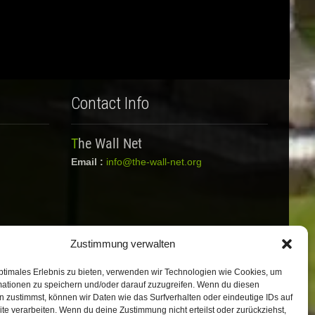
Contact Info
The Wall Net
Email :
info@the-wall-net.org
Zustimmung verwalten
ptimales Erlebnis zu bieten, verwenden wir Technologien wie Cookies, um
mationen zu speichern und/oder darauf zuzugreifen. Wenn du diesen
 zustimmst, können wir Daten wie das Surfverhalten oder eindeutige IDs auf
te verarbeiten. Wenn du deine Zustimmung nicht erteilst oder zurückziehst,