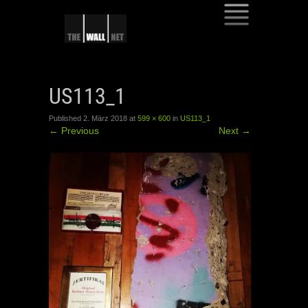
SKIP
TO
US113_1
CONTENT
Published
2. März 2018
at
599 × 600
in
US113_1
←
Previous
Next
→