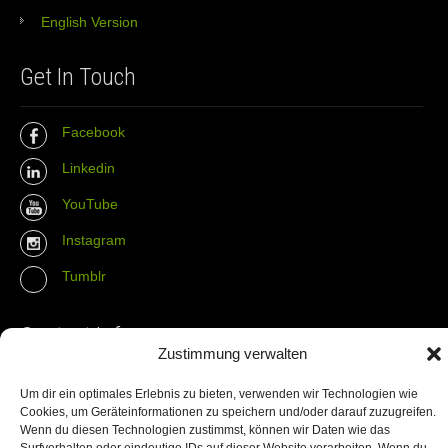
English Version
Get In Touch
Facebook
Linkedin
YouTube
Instagram
Tumblr
Contact Info
Zustimmung verwalten
The Wall Net
Um dir ein optimales Erlebnis zu bieten, verwenden wir Technologien wie
Cookies, um Geräteinformationen zu speichern und/oder darauf zuzugreifen.
Email :
info@the-wall-net.org
Wenn du diesen Technologien zustimmst, können wir Daten wie das