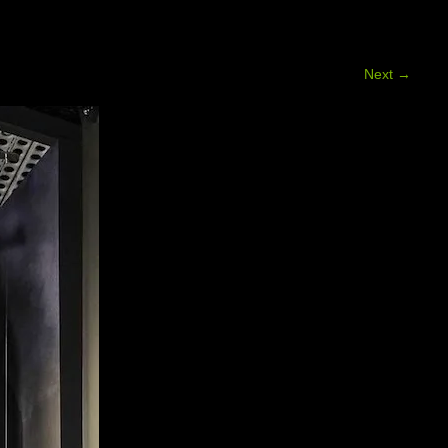
Next
→