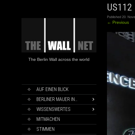
US112
Published
20. Nov
←
Previous
The Berlin Wall across the world
SKIP
AUF EINEN BLICK
TO
CONTENT
BERLINER MAUER IN…
WISSENSWERTES
MITMACHEN
STIMMEN