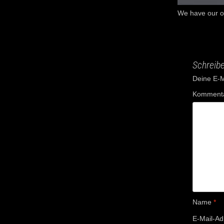
We have our ow
Schreib
Deine E-Ma
Komment
Name
*
E-Mail-A