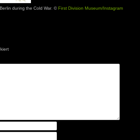
 Berlin during the Cold War. ©
First Division Museum/Instagram
iert