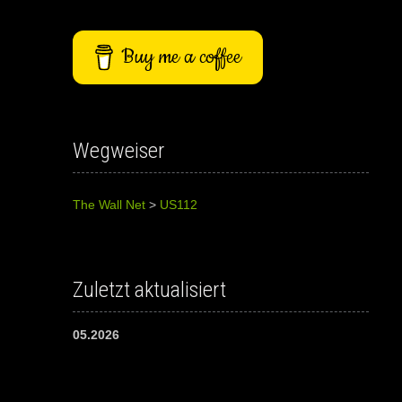
Buy me a coffee
Wegweiser
The Wall Net
>
US112
Zuletzt aktualisiert
05.2026