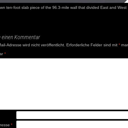
n ten-foot slab piece of the 96.3-mile wall that divided East and West
e einen Kommentar
il-Adresse wird nicht veröffentlicht.
Erforderliche Felder sind mit
*
mark
ar
*
dresse
*