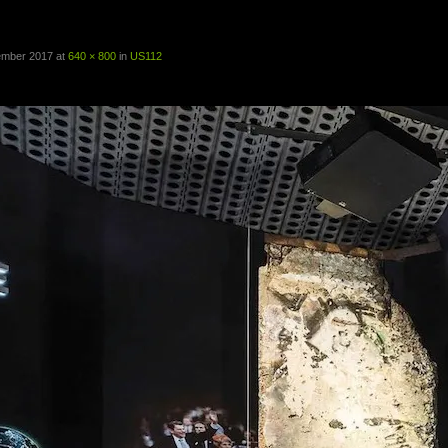
ember 2017
at
640 × 800
in
US112