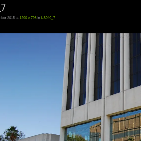
_7
mber 2015
at
1200 × 798
in
US040_7