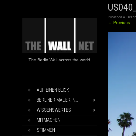
US040
Published
4. Deze
←
Previous
The Berlin Wall across the world
SKIP
AUF EINEN BLICK
TO
CONTENT
BERLINER MAUER IN…
WISSENSWERTES
MITMACHEN
STIMMEN