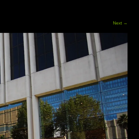
Next
→