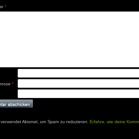
ar
*
dresse
*
 verwendet Akismet, um Spam zu reduzieren.
Erfahre, wie deine Komm