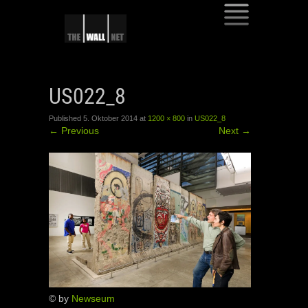
SKIP
TO
US022_8
CONTENT
Published
5. Oktober 2014
at
1200 × 800
in
US022_8
←
Previous
Next
→
© by
Newseum