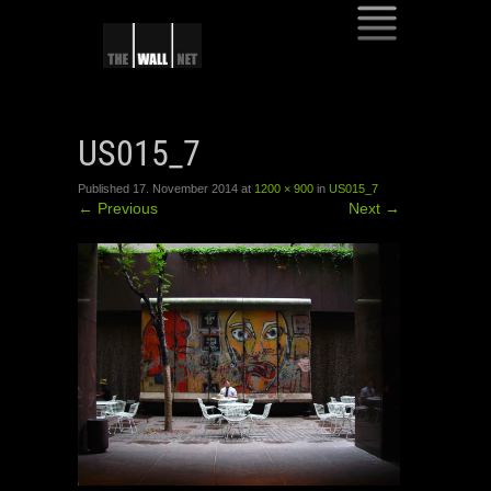
SKIP
TO
US015_7
CONTENT
Published
17. November 2014
at
1200 × 900
in
US015_7
←
Previous
Next
→