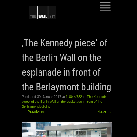
SKIP
TO
‚The Kennedy piece‘ of
CONTENT
the Berlin Wall on the
esplanade in front of
the Berlaymont building
Published
30. Januar 2017
at
1100 × 732
in
‚The Kennedy
piece‘ of the Berlin Wall on the esplanade in front of the
Berlaymont building
←
Previous
Next
→