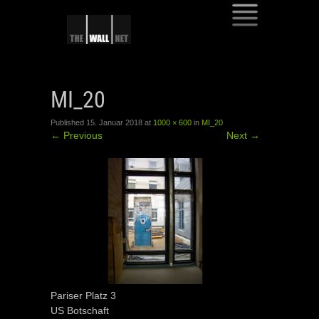
SKIP
TO
MI_20
CONTENT
Published
15. Januar 2018
at
1000 × 600
in
MI_20
←
Previous
Next
→
Pariser Platz 3
US Botschaft