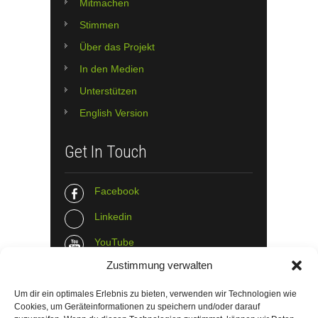
Mitmachen
Stimmen
Über das Projekt
In den Medien
Unterstützen
English Version
Get In Touch
Facebook
Linkedin
YouTube
Zustimmung verwalten
Instagram
Tumblr
Um dir ein optimales Erlebnis zu bieten, verwenden wir Technologien wie
Cookies, um Geräteinformationen zu speichern und/oder darauf