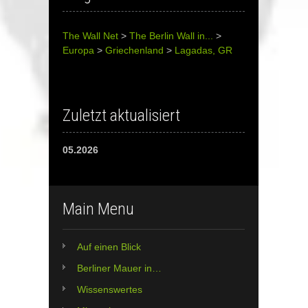
The Wall Net
>
The Berlin Wall in...
>
Europa
>
Griechenland
>
Lagadas, GR
Zuletzt aktualisiert
05.2026
Main Menu
Auf einen Blick
Berliner Mauer in…
Wissenswertes