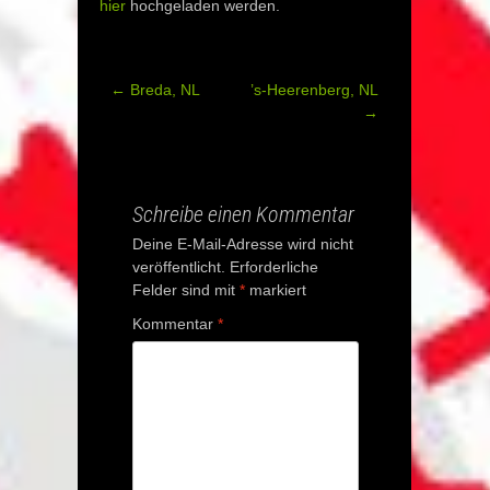
hier
hochgeladen werden.
←
Breda, NL
’s-Heerenberg, NL
Post
→
navigation
Schreibe einen Kommentar
Deine E-Mail-Adresse wird nicht
veröffentlicht.
Erforderliche
Felder sind mit
*
markiert
Kommentar
*