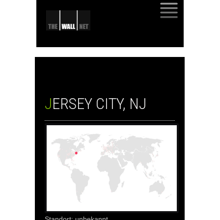
SKIP
TO
CONTENT
JERSEY CITY, NJ
Standort: unbekannt