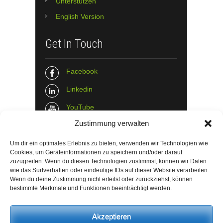
Unterstützen
English Version
Get In Touch
Facebook
Linkedin
YouTube
Zustimmung verwalten
Instagram
Tumblr
Um dir ein optimales Erlebnis zu bieten, verwenden wir Technologien wie
Cookies, um Geräteinformationen zu speichern und/oder darauf
zuzugreifen. Wenn du diesen Technologien zustimmst, können wir Daten
Contact Info
wie das Surfverhalten oder eindeutige IDs auf dieser Website verarbeiten.
Wenn du deine Zustimmung nicht erteilst oder zurückziehst, können
bestimmte Merkmale und Funktionen beeinträchtigt werden.
The Wall Net
Email :
info@the-wall-net.org
Akzeptieren