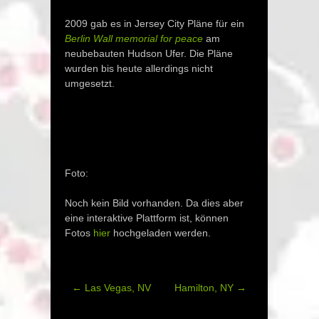
2009 gab es in Jersey City Pläne für ein
Berlin Wall memorial for peace
am
neubebauten Hudson Ufer. Die Pläne
wurden bis heute allerdings nicht
umgesetzt.
Foto:
Noch kein Bild vorhanden. Da dies aber
eine interaktive Plattform ist, können
Fotos
hier
hochgeladen werden.
←
Las Vegas, NV
Hamilton, NY
→
Post