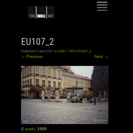
SKIP
TO
EU107_2
CONTENT
Published
3. April 2017
at
1100 × 733
in
EU107_2
←
Previous
Next
→
©
esski
, 1999