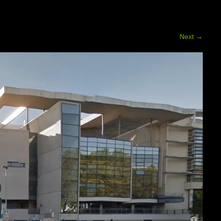
Next
→