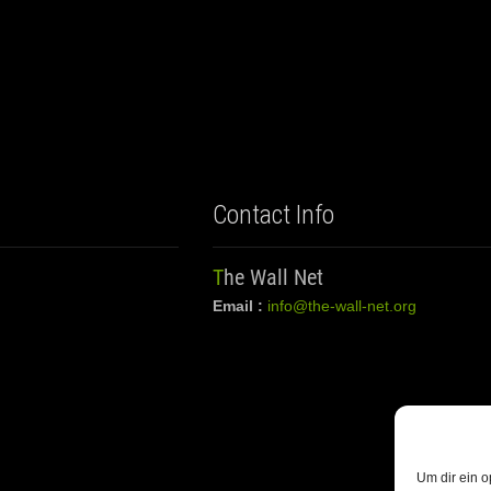
Contact Info
The Wall Net
Email :
info@the-wall-net.org
Um dir ein o