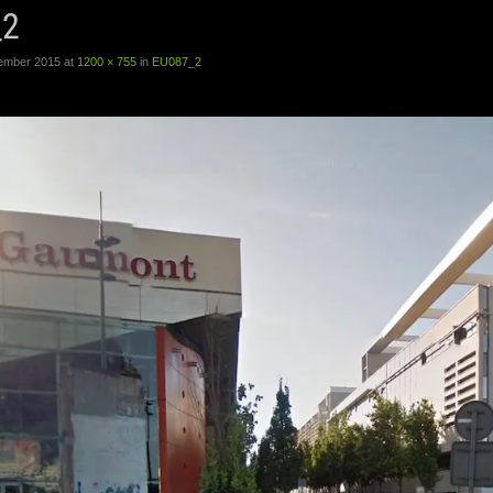
_2
tember 2015
at
1200 × 755
in
EU087_2