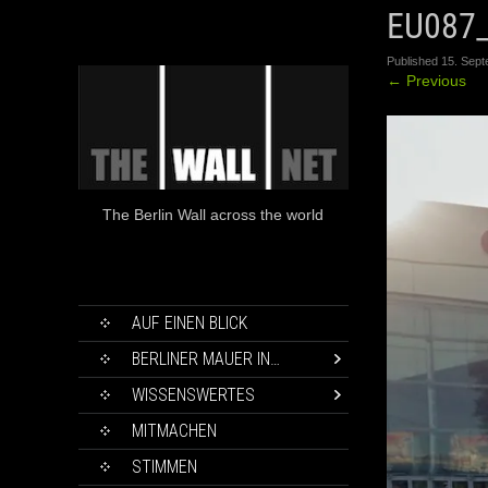
EU087
Published
15. Sep
←
Previous
The Berlin Wall across the world
SKIP
AUF EINEN BLICK
TO
CONTENT
BERLINER MAUER IN…
WISSENSWERTES
MITMACHEN
STIMMEN