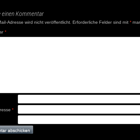
e einen Kommentar
il-Adresse wird nicht veröffentlicht.
Erforderliche Felder sind mit
*
mark
ar
*
dresse
*