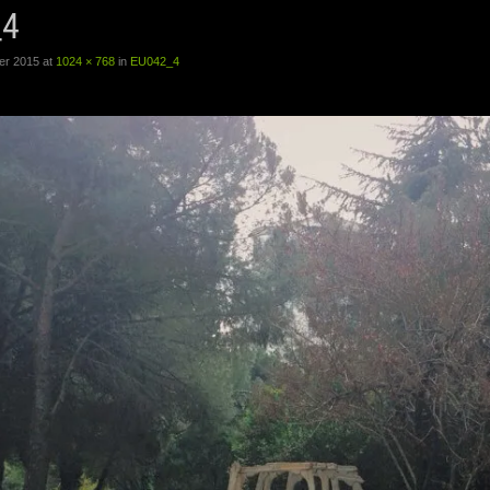
_4
er 2015
at
1024 × 768
in
EU042_4