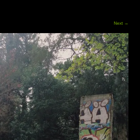
Next
→