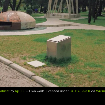
tatues
“ by
Kj1595
–
Own work
. Licensed under
CC BY-SA 3.0
via
Wiki