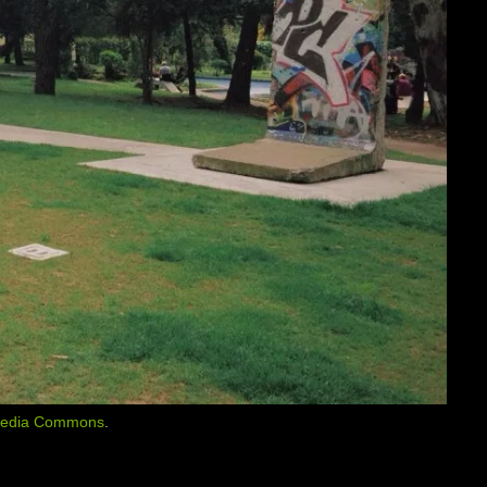
media Commons
.