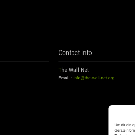
Contact Info
The Wall Net
Email :
info@the-wall-net.org
Um dir ein o
Geräteinfor