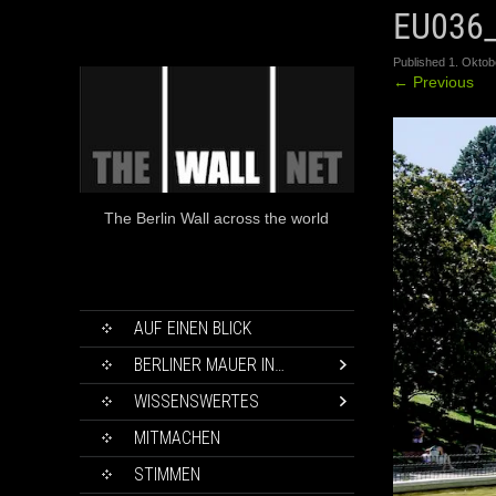
EU036
Published
1. Oktob
←
Previous
The Berlin Wall across the world
SKIP
AUF EINEN BLICK
TO
CONTENT
BERLINER MAUER IN…
WISSENSWERTES
MITMACHEN
STIMMEN