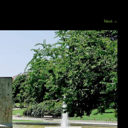
Next
→