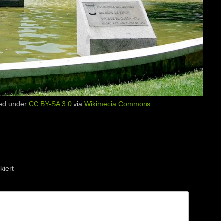
sed under
CC BY-SA 3.0
via
Wikimedia Commons
.
iert