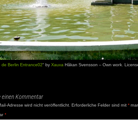
 de Berlin Entrance02
“ by
Xauxa
Håkan Svensson –
Own work
. Licen
e einen Kommentar
il-Adresse wird nicht veröffentlicht.
Erforderliche Felder sind mit
*
mark
ar
*