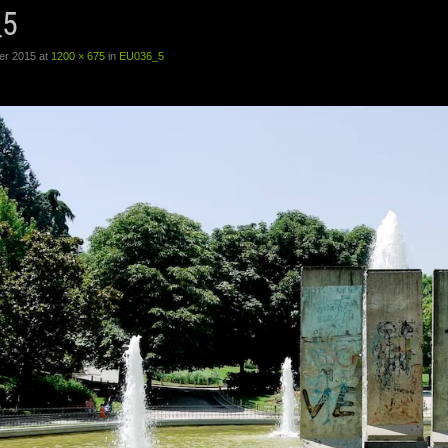
_5
er 2015
at
1200 × 675
in
EU036_5