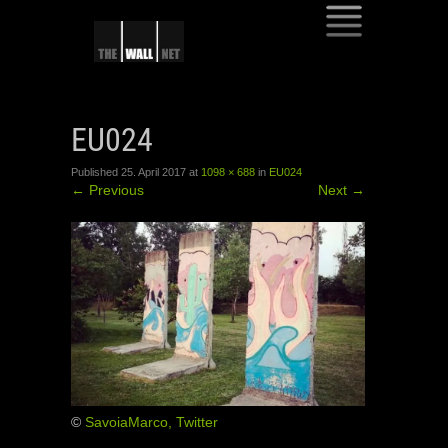
SKIP
TO
EU024
CONTENT
Published
25. April 2017
at
1098 × 688
in
EU024
←
Previous
Next
→
©
SavoiaMarco, Twitter